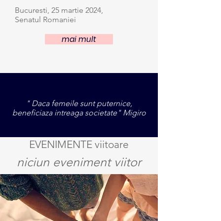
Bucuresti, 25 martie 2024,
Senatul Romaniei
mai mult
" Daca femeile sunt puternice,
beneficiaza intreaga societate" Migiro
EVENIMENTE viitoare
niciun eveniment viitor