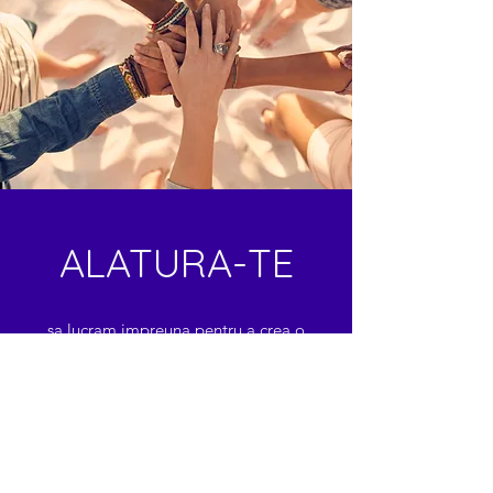
ALATURA-TE
sa lucram impreuna pentru a crea o
societate mai buna pentru toate femeile